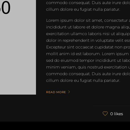
commodo consequat. Duis aute irure dolor 
cillum dolore eu fugiat nulla pariatur.
Lorem ipsum dolor sit amet, consectetur 
incididunt ut labore et dolore magna ali
exercitation ullamco laboris nisi ut aliq
dolor in reprehenderit in voluptate velit es
Excepteur sint occaecat cupidatat non proi
mollit anim id est laborum. Lorem ipsum do
sed do eiusmod tempor incididunt ut labo
minim veniam, quis nostrud exercitation ul
commodo consequat. Duis aute irure dolor 
cillum dolore eu fugiat nulla pariatur.
READ MORE
0 likes