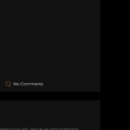
No Comments
adipisicing elit, sed do eiusmod tempor