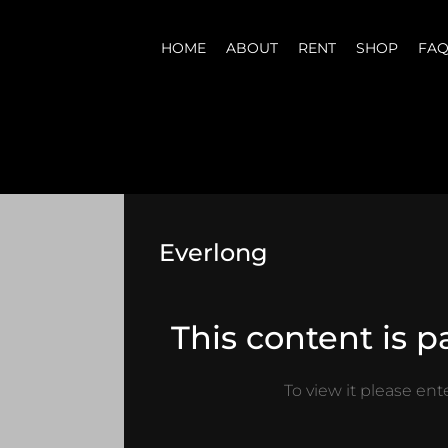
HOME
ABOUT
RENT
SHOP
FA
Everlong
This content is 
To view it please en