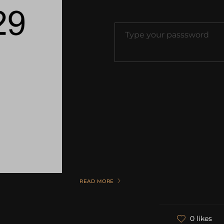
READ MORE
0 likes