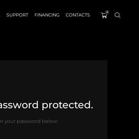
0
Q
SUPPORT
FINANCING
CONTACTS
password protected.
ter your password below: