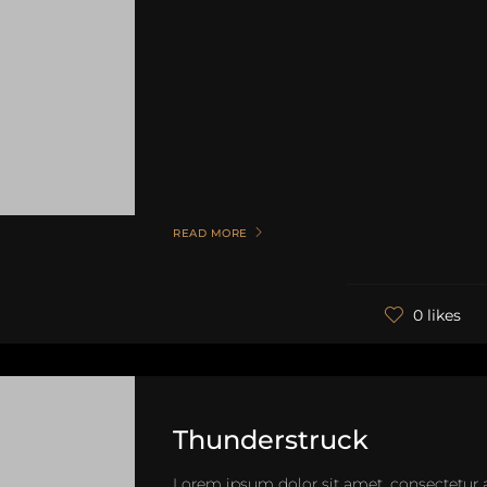
READ MORE
0 likes
Thunderstruck
Lorem ipsum dolor sit amet, consectetur 