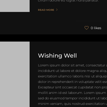
cillum dolore eu fugiat nulla pariatur.
READ MORE
0 likes
Wishing Well
Lorem ipsum dolor sit amet, consectetur 
incididunt ut labore et dolore magna ali
exercitation ullamco laboris nisi ut aliq
dolor in reprehenderit in voluptate velit es
Excepteur sint occaecat cupidatat non proi
mollit anim id est laborum. Lorem ipsum do
sed do eiusmod tempor incididunt ut labo
minim veniam, quis nostrud exercitation ul